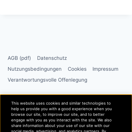
AGB (pdf)
Datenschutz
Nutzungsbedingungen
Cookies
Impressum
Verantwortungsvolle Offenlegung
This website uses cookies and similar technologies to
© 2026 - SimonsVoss Technologies GmbH - Alle Rechte
help us provide you with a good experience when you
vorbehalten
browse our site, to improve our site, and to better
engage with you as you interact with the site. We also
© Allegion plc, 2026 | Block D, Iveagh Court, Harcourt Road,
share information about your use of our site with our
social media, advertising, and analytics partners. By