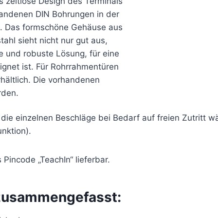
s zeitlose Design des Terminals
handenen DIN Bohrungen in der
. Das formschöne Gehäuse aus
ahl sieht nicht nur gut aus,
e und robuste Lösung, für eine
ignet ist. Für Rohrrahmentüren
hältlich. Die vorhandenen
rden.
die einzelnen Beschläge bei Bedarf auf freien Zutritt w
nktion).
Pincode „TeachIn“ lieferbar.
 zusammengefasst: