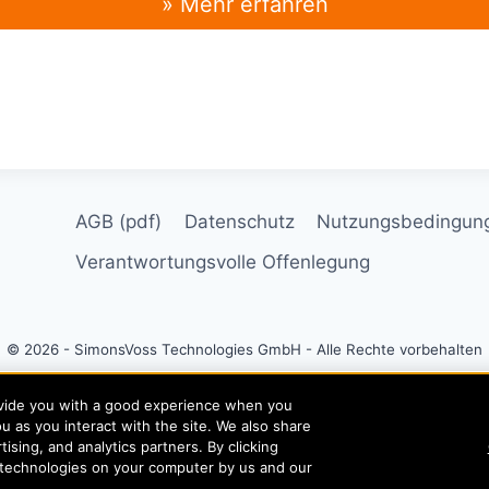
» Mehr erfahren
AGB (pdf)
Datenschutz
Nutzungsbedingun
Verantwortungsvolle Offenlegung
© 2026 - SimonsVoss Technologies GmbH - Alle Rechte vorbehalten
n plc, 2026 | Block D, Iveagh Court, Harcourt Road, Dublin 2, Co. Dubli
rovide you with a good experience when you
u as you interact with the site. We also share
TERED IN IRELAND WITH LIMITED LIABILITY REGISTERED NUMBER 
ising, and analytics partners. By clicking
 technologies on your computer by us and our
Allegion is an equal opportunity and affirmative action employer