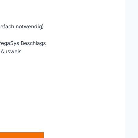
iefach notwendig)
 PegaSys Beschlags
n Ausweis