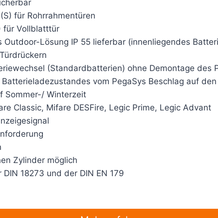
icherbar
(S) für Rohrrahmentüren
für Vollblatttür
 Outdoor-Lösung IP 55 lieferbar (innenliegendes Batter
 Türdrückern
tteriewechsel (Standardbatterien) ohne Demontage des
n Batterieladezustandes vom PegaSys Beschlag auf de
f Sommer-/ Winterzeit
re Classic, Mifare DESFire, Legic Prime, Legic Advant
nzeigesignal
Anforderung
h
en Zylinder möglich
er DIN 18273 und der DIN EN 179