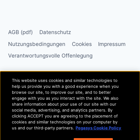
AGB (pdf)
Datenschutz
Nutzungsbedingungen
Cookies
Impressum
Verantwortungsvolle Offenlegung
This website uses cookies and similar technologies to
© 2026 - SimonsVoss Technologies GmbH - Alle Rechte
help us provide you with a good experience when you
vorbehalten
browse our site, to improve our site, and to better
engage with you as you interact with the site. We also
© Allegion plc, 2026 | Block D, Iveagh Court, Harcourt Road,
share information about your use of our site with our
social media, advertising, and analytics partners. By
Dublin 2, Co. Dublin, Ireland
clicking ACCEPT you are agreeing to the placement of
REGISTERED IN IRELAND WITH LIMITED LIABILITY
cookies and similar technologies on your computer by
us and our third-party partners.
Pegasys Cookie Policy
REGISTERED NUMBER 527370